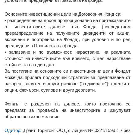
условията, предвидени в Правилата на фонда.
Основните инвестиционни цели на Договорния Фонд са:
• разпределяне на доход пропорционално на притежаваните
от инвеститорите дялове във Фонда (посредством
преразпределение на получените дивиденти от акции,
включени в портфейла на Фонда), при условия и по ред
предвидени в Правилата на фонда.
• запазване и по възможност, нарастване, на реалната
стойност на инвестициите във времето, с цел нарастване
стойността на един дял.
За постигане на основните си инвестиционни цели Фондът
може да прилага подходящи стратегии за предпазване от
пазарен, валутен и други рискове (“хеджиране”): сделки с
опции, фючърси, суапове и други деривати.
Фондът е разделен на дялове, които постоянно се
предлагат за продажба на инвеститорите и изкупуват
обратно по тяхно желание.
О
дитор
:
„Грант Торнтон” ООД с лиценз № 0321/1999 г., чрез