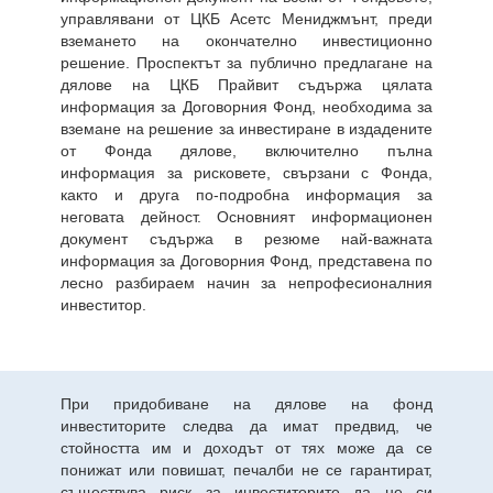
управлявани от ЦКБ Асетс Мениджмънт, преди
вземането на окончателно инвестиционно
решение. Проспектът за публично предлагане на
дялове на ЦКБ Прайвит съдържа цялата
информация за Договорния Фонд, необходима за
вземане на решение за инвестиране в издадените
от Фонда дялове, включително пълна
информация за рисковете, свързани с Фонда,
както и друга по-подробна информация за
неговата дейност. Основният информационен
документ съдържа в резюме най-важната
информация за Договорния Фонд, представена по
лесно разбираем начин за непрофесионалния
инвеститор.
При придобиване на дялове на фонд
инвеститорите следва да имат предвид, че
стойността им и доходът от тях може да се
понижат или повишат, печалби не се гарантират,
съществува риск за инвеститорите да не си