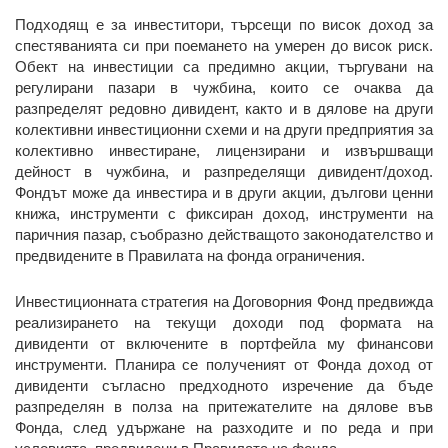
Подходящ е за инвеститори, търсещи по висок доход за
спестяванията си при поемането на умерен до висок риск.
Обект на инвестиции са предимно акции, търгувани на
регулирани пазари в чужбина, които се очаква да
разпределят редовно дивидент, както и в дялове на други
колективни инвестиционни схеми и на други предприятия за
колективно инвестиране, лицензирани и извършващи
дейност в чужбина, и разпределящи дивидент/доход.
Фондът може да инвестира и в други акции, дългови ценни
книжа, инструменти с фиксиран доход, инструменти на
паричния пазар, съобразно действащото законодателство и
предвидените в Правилата на фонда ограничения.
Инвестиционната стратегия на Договорния Фонд предвижда
реализирането на текущи доходи под формата на
дивиденти от включените в портфейла му финансови
инструменти. Планира се полученият от Фонда доход от
дивиденти съгласно предходното изречение да бъде
разпределян в полза на притежателите на дялове във
Фонда, след удържане на разходите и по реда и при