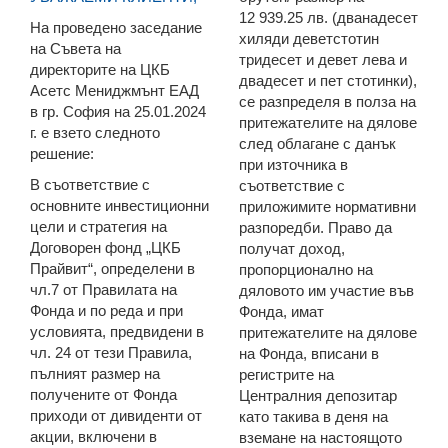
12 939.25 лв. (дванадесет
На проведено заседание
хиляди деветстотин
на Съвета на
тридесет и девет лева и
директорите на ЦКБ
двадесет и пет стотинки),
Асетс Мениджмънт ЕАД
се разпределя в полза на
в гр. София на 25.01.2024
притежателите на дялове
г. е взето следното
след облагане с данък
решение:
при източника в
В съответствие с
съответствие с
основните инвестиционни
приложимите нормативни
цели и стратегия на
разпоредби. Право да
Договорен фонд „ЦКБ
получат доход,
Прайвит“, определени в
пропорционално на
чл.7 от Правилата на
дяловото им участие във
Фонда и по реда и при
Фонда, имат
условията, предвидени в
притежателите на дялове
чл. 24 от тези Правила,
на Фонда, вписани в
пълният размер на
регистрите на
получените от Фонда
Централния депозитар
приходи от дивиденти от
като такива в деня на
акции, включени в
вземане на настоящото