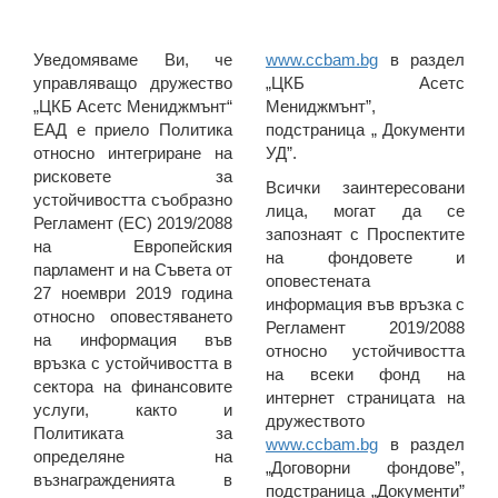
Уведомяваме Ви, че
www.ccbam.bg
в раздел
управляващо дружество
„ЦКБ Асетс
„ЦКБ Асетс Мениджмънт“
Мениджмънт”,
ЕАД е приело Политика
подстраница „ Документи
относно интегриране на
УД”.
рисковете за
Всички заинтересовани
устойчивостта съобразно
лица, могат да се
Регламент (ЕС) 2019/2088
запознаят с Проспектите
на Европейския
на фондовете и
парламент и на Съвета от
оповестената
27 ноември 2019 година
информация във връзка с
относно оповестяването
Регламент 2019/2088
на информация във
относно устойчивостта
връзка с устойчивостта в
на всеки фонд на
сектора на финансовите
интернет страницата на
услуги, както и
дружеството
Политиката за
www.ccbam.bg
в раздел
определяне на
„Договорни фондове”,
възнагражденията в
подстраница „Документи”